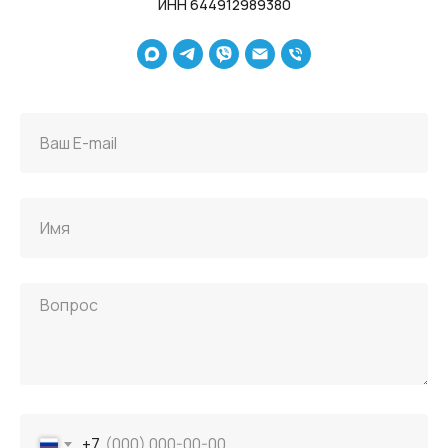
ИНН 644912989380
+7